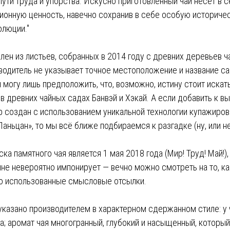
ути труда и упорства. Искусно приготовленный чай несёт в с
ционную ценность, навечно сохранив в себе особую историче
люции."
лен из листьев, собранных в 2014 году с древних деревьев 
водитель не указывает точное местоположение и название сад
 могу лишь предположить, что, возможно, истину стоит искат
в древних чайных садах Банвэй и Хэкай. А если добавить к 
р создан с использованием уникальной технологии купажиров
Ланьцан», то мы всё ближе подбираемся к разгадке (ну, или нет
ка памятного чая является 1 мая 2018 года (Мир! Труд! Май!),
не невероятно импонирует — вечно можно смотреть на то, как
но использованные смысловые отсылки.
указано производителем в характерном сдержанном стиле: у 
а; аромат чая многогранный, глубокий и насыщенный, который