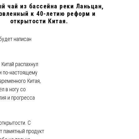
й чай из бассейна реки Ланьцан,
овленный к 40-летию реформ и
открытости Китая.
будет написан
а Китай распахнул
 и по-настоящему
временного Китая,
л в ногу со
ия и прогресса
открытости. С
от памятный продукт