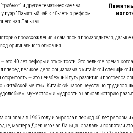
"трибьют" и другие тематические чаи.
Памятны
изгот
 шу пуэр "Памятный чай к 40-летию реформ
внего чая Ланьцан.
историю происхождения и сам посыл производителя, дальше 
вод оригинального описания.
 — это 40 лет реформ и открытости. Это великое время, когд
ул вперёд великое дело социализма с китайской спецификой
 открытость — это неизбежный путь развития и прогресса со
 «китайской мечты». Китайский народ неустанно трудился, шё
удолюбием, мужеством и мудростью написал историю развит
а основана в 1966 году и выросла в период 40 лет реформ и 
рдце, мастера Древнего чая Ланьцан создали и посвятили эт