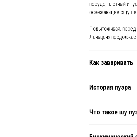
посуде; плотный и г
освежающее ощущени
Подытоживая, перед 
Ланьцан» продолжает
Как заваривать
История пуэра
Что такое шу пу
Биохимический 