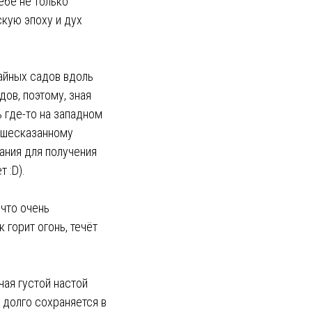
ебе не только
скую эпоху и дух
чайных садов вдоль
ов, поэтому, зная
ь где-то на западном
вышесказанному
ания для получения
 :D).
 что очень
 горит огонь, течёт
чая густой настой
 долго сохраняется в