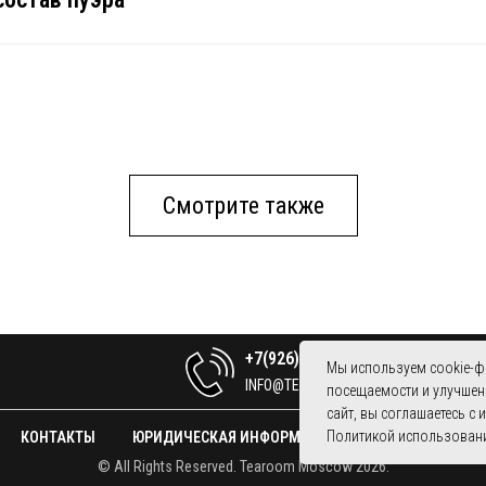
Смотрите также
+7(926)931-40-09
Мы используем cookie-ф
INFO@TEAROOM.MOSCOW
посещаемости и улучшен
сайт, вы соглашаетесь с
Политикой использовани
КОНТАКТЫ
ЮРИДИЧЕСКАЯ ИНФОРМАЦИЯ
О ПРОЕКТЕ
© All Rights Reserved. Tearoom Moscow 2026.