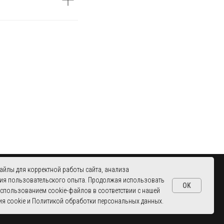
УЛ. ЮННАТОВ, 18
айлы для корректной работы сайта, анализа
ПОДРОБНЕЕ
МОСКВА, МЕТРО ПЕТРОВСКИЙ ПАРК
ия пользовательского опыта. Продолжая использовать
OK
 использованием cookie-файлов в соответствии с нашей
я cookie и Политикой обработки персональных данных.
ДОСТАВКА И ОПЛАТА