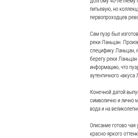
долгому 40-летнему п
питьевую, но коллек
первопроходцев рево
Сам пуэр был изготов
реки Ланьцан. Произ
специфику Ланьцан, я
берегу реки Ланьцан 
информацию, что пуэ
аутентичного «вкуса 
Конечной датой выпус
символично и лично м
вода и на великолеп
Описание готово чая 
красно-яркого оттенк