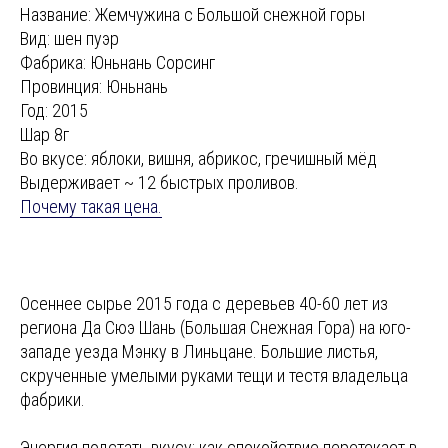
Название: Жемчужина с Большой снежной горы
Вид: шен пуэр
Фабрика: Юньнань Сорсинг
Провинция: Юньнань
Год: 2015
Шар 8г
Во вкусе: яблоки, вишня, абрикос, гречишный мёд
Выдерживает ~ 12 быстрых проливов
.
Почему такая цена.
Осеннее сырье 2015 года с деревьев 40-60 лет из
региона Да Сюэ Шань (Большая Снежная Гора) на юго-
западе уезда Мэнку в Линьцане. Большие листья,
скрученные умелыми руками тещи и тестя владельца
фабрики.
Энергия подстать вкусу: как спокойствие перетекает в