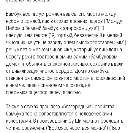
Бамбук всегда устремлен ввысь, его место между
небом и землей, как в стихах древних поэтов ("Между
Небом и Землей бамбук в здоровом духе"). В
следующем тексте ("Я, гордый, беззаветный и мелкий
чиновник ничуть не завидую тем высокопоставленным")
речь идет о мелком чиновнике, который уединился на
берегу реки в построенном им самим «бамбуковом
доме», чтобы жить спокойной жизнью, сохранив вдали
от цивилизации чистое сердце. Дом из бамбука
становится символом «святого места», а проживающий
в нем человек - символом человека, не
пресмыкающегося перед властью.
Также в стихах прошлого «благородные» свойства
бамбука тесно сопоставляются с человеческими
качествами. В произведении Су Ши можно проследить
четкие сравнения: ("Без мяса наесться можно") ("Без