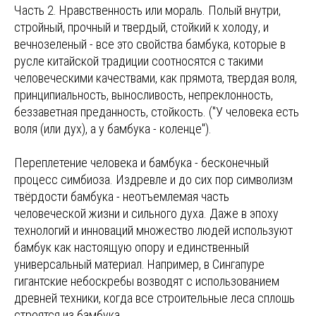
Часть 2. Нравственность или мораль. Полый внутри,
стройный, прочный и твердый, стойкий к холоду, и
вечнозеленый - все это свойства бамбука, которые в
русле китайской традиции соотносятся с такими
человеческими качествами, как прямота, твердая воля,
принципиальность, выносливость, непреклонность,
беззаветная преданность, стойкость. ("У человека есть
воля (или дух), а у бамбука - коленце").
Переплетение человека и бамбука - бесконечный
процесс симбиоза. Издревле и до сих пор символизм
твёрдости бамбука - неотъемлемая часть
человеческой жизни и сильного духа. Даже в эпоху
технологий и инноваций множество людей используют
бамбук как настоящую опору и единственный
универсальный материал. Например, в Сингапуре
гигантские небоскребы возводят с использованием
древней техники, когда все строительные леса сплошь
строятся из бамбука.